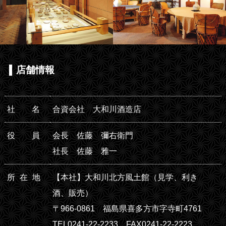
店舗情報
社
名
合資会社 大和川酒造店
役
員
会長 佐藤 彌右衛門
社長 佐藤 雅一
所在
地
【本社】大和川北方風土館（見学、利き
酒、販売）
〒966-0861 福島県喜多方市字寺町4761
TEL0241-22-2233 FAX0241-22-2223