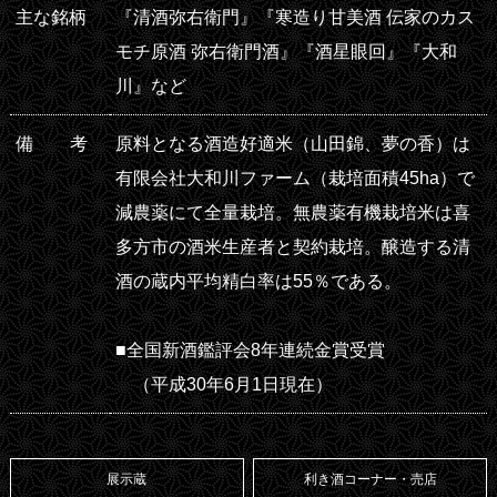
主な銘
柄
『清酒弥右衛門』『寒造り甘美酒 伝家のカス
モチ原酒 弥右衛門酒』『酒星眼回』『大和
川』など
備
考
原料となる酒造好適米（山田錦、夢の香）は
有限会社大和川ファーム（栽培面積45ha）で
減農薬にて全量栽培。無農薬有機栽培米は喜
多方市の酒米生産者と契約栽培。醸造する清
酒の蔵内平均精白率は55％である。
■全国新酒鑑評会8年連続金賞受賞
（平成30年6月1日現在）
展示蔵
利き酒コーナー・売店