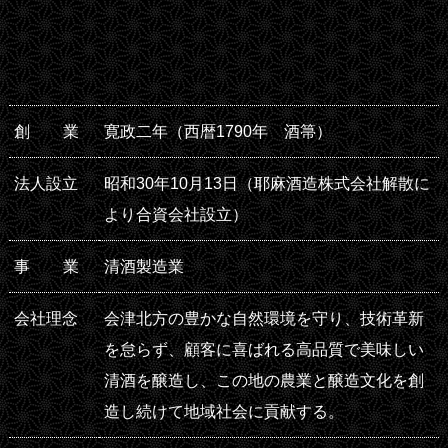
創
業
寛政二年（西暦1790年 酒箒）
法人設
立
昭和30年10月13日（耶麻酒造株式会社解散に
より合資会社設立）
事
業
清酒製造業
会社理
念
会津北方の豊かな自然環境を守り、技術革新
を怠らず、顧客に喜ばれる高品質で美味しい
清酒を醸造し、この地の農業と醸造文化を創
造し続けて地域社会に貢献する。