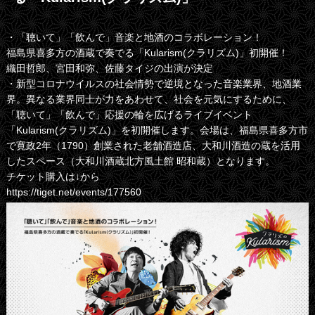
・「聴いて」「飲んで」音楽と地酒のコラボレーション！
福島県喜多方の酒蔵で奏でる「Kularism(クラリズム)」初開催！
織田哲郎、宮田和弥、佐藤タイジの出演が決定
・新型コロナウイルスの社会情勢で逆境となった音楽業界、地酒業
界。異なる業界同士が力をあわせて、社会を元気にするために、
「聴いて」「飲んで」応援の輪を広げるライブイベント
「Kularism(クラリズム)」を初開催します。会場は、福島県喜多方市
で寛政2年（1790）創業された老舗酒造店、大和川酒造の蔵を活用
したスペース（大和川酒蔵北方風土館 昭和蔵）となります。
チケット購入は↓から
https://tiget.net/events/177560