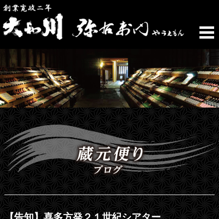
【告知】喜多方発２１世紀シアター