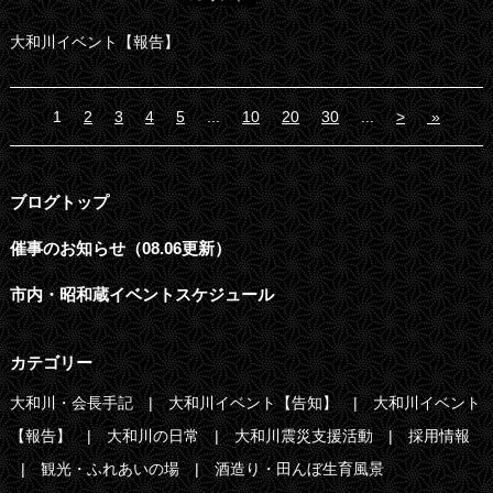
大和川イベント【報告】
1
2
3
4
5
...
10
20
30
...
>
»
ブログトップ
催事のお知らせ（08.06更新）
市内・昭和蔵イベントスケジュール
カテゴリー
大和川・会長手記
大和川イベント【告知】
大和川イベント
【報告】
大和川の日常
大和川震災支援活動
採用情報
観光・ふれあいの場
酒造り・田んぼ生育風景