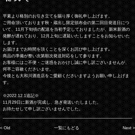
平素より格別のお引き立てを賜り厚く御礼申し上げます。
ご用命頂いております秋・蔵出し限定頒布会の第二回目発送日につ
いて、11月下旬頃の配送を当初予定しておりましたが、新米新酒の
発酵が遅れており、12月上旬に遅延いたしますことをお知らせいた
します。
お届けまでお時間を頂くことを深くお詫び申し上げます｡
商品の準備が整い次第順次発送対応をして参ります。
お客様にはご不便・ご迷惑をおかけし誠に申し訳ございませんが、
何卒ご容赦くださいませ。
今後とも大和川酒造店をご愛顧くださいますようお願い申し上げま
す。
※2022.12.1追記※
11月29日に新酒が完成し、急ぎ発送いたしました。
お待たせして申し訳ございませんでした。
< Old
一覧にもどる
Next >