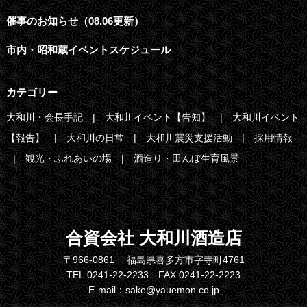
催事のお知らせ（08.06更新）
市内・昭和蔵イベントスケジュール
カテゴリー
大和川・会長手記
大和川イベント【告知】
大和川イベント
【報告】
大和川の日常
大和川震災支援活動
採用情報
観光・ふれあいの場
酒造り・田んぼ生育風景
合資会社 大和川酒造店
〒966-0861 福島県喜多方市字寺町4761
TEL.0241-22-2233 FAX.0241-22-2223
E-mail：sake@yauemon.co.jp