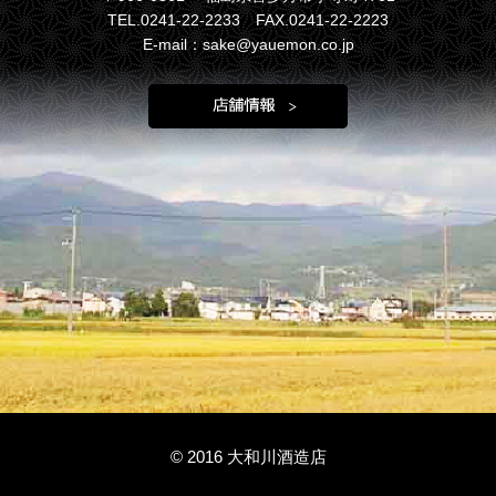
TEL.0241-22-2233 FAX.0241-22-2223
E-mail：sake@yauemon.co.jp
© 2016 大和川酒造店