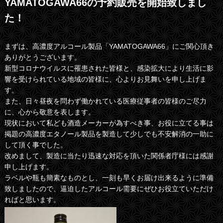
YAMATOGAWA66の予約販売を開始致しまし
た！
まずは、高濃度アルコール製品「YAMATOGAWA66」にご関心頂き
ありがとうございます。
新型コロナウイルスに罹患された皆様と、感染拡大により生活に影
響を受けられている地域の皆様に、心よりお見舞いを申し上げま
す。
また、日々昼夜を問わず働かれている医療従事者の皆様のご尽力
に、心から敬意を表します。
現状において私ども酒造メーカーが為すべき事、お役に立てる事は
掲題の高濃度エタノール製品を製造して少しでも不安解消の一助に
して頂く事でした。
改めまして、製造に当たり迅速な対応を頂いた関係者庁様には感謝
申し上げます。
ラベルや瓶も簡素なものとし、一刻も早くお届け出来るように準備
致しましたので、逼迫したアルコール需要にぜひお役立ていただけ
ればと思います。