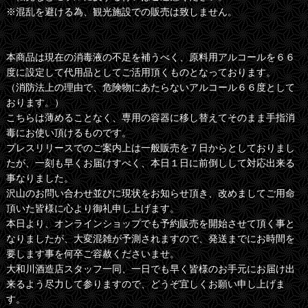
※混乱を避ける為、観光施設での販売は致しません。
本商品は現在の消毒液の不足を補うべく、原料用アルコールを６６
度に設定して代用品としてご活用頂くものとなっております。
（消防法上の理由で、危険物にあたらないアルコール６６度として
おります。）
こちらは薄めることなく、専用の容器に移し替えてそのまま手指消
毒にお使い頂けるものです。
プレスリリースでのご案内上は一般販売を７日からとしておりまし
たが、一刻も早くお届けすべく、本日１日に前倒しして対応出来る
事なりました。
沢山のお問い合わせ並びに現状をお知らせ頂き、改めましてご用命
頂いた皆様に心より御礼申し上げます。
本日より、オンラインショップでも予約販売を開始させて頂く事と
なりましたが、大変混雑が予測されますので、発送までにお時間を
要します事を何卒ご容赦くださいませ。
大和川酒造店スタッフ一同、一日でも早く皆様のお手元にお届け出
来るよう尽力して参りますので、どうぞ宜しくお願い申し上げま
す。