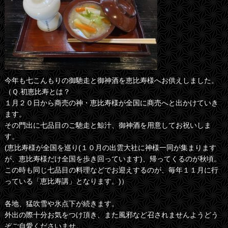
今年も七こんもりの御馳走と御神酒を恵比寿様へお供えしました。
（Ｑ.初恵比寿とは？
１月２０日から商売の神・恵比寿様が全国に商売へと出かけていき
ます。
その門出に七品目のご馳走と鯨汁、御神酒を用意してお祝いしま
す。
(恵比寿様が全国を巡り(１０月の出雲大社に神様一同が集まります
が、恵比寿様だけ全国を歩き回っています)、帰ってくるのが秋頃。
この時も同じ七品目の料理などでお迎えするのが、毎年１１月に行
っている「恵比寿講」となります。)）
各地、猛吹雪や氷点下が続きます。
外出の際十分お気をつけ頂き、また風邪など召されませんようどう
ぞご自愛くださいませ。