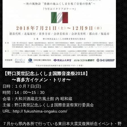
【野口英世記念ふくしま国際音楽祭2018】
〜喜多方イケメン・トリオ〜
日時：１０月７日(日)
時間：14：00〜15：30
会場：大和川酒蔵北方風土館 内 昭和蔵
主催：野口英世記念ふくしま国際音楽祭実行委員会
URL: http:// fukushima-ongaku.com/
７月から県内各所で行っている東日本大震災復興祈念イベント・野