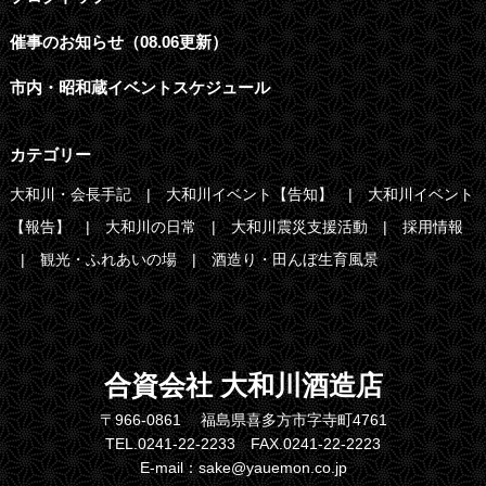
催事のお知らせ（08.06更新）
市内・昭和蔵イベントスケジュール
カテゴリー
大和川・会長手記
大和川イベント【告知】
大和川イベント
【報告】
大和川の日常
大和川震災支援活動
採用情報
観光・ふれあいの場
酒造り・田んぼ生育風景
合資会社 大和川酒造店
〒966-0861 福島県喜多方市字寺町4761
TEL.0241-22-2233 FAX.0241-22-2223
E-mail：sake@yauemon.co.jp