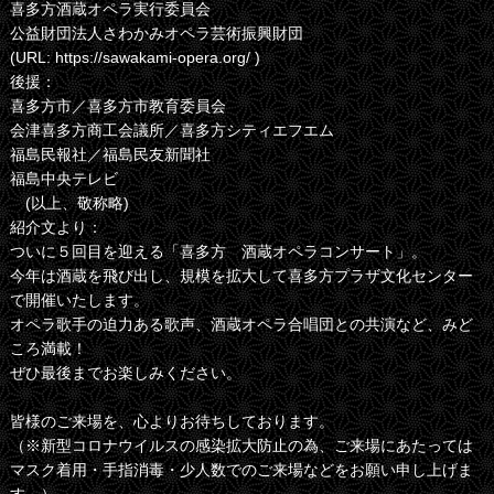
喜多方酒蔵オペラ実行委員会
公益財団法人さわかみオペラ芸術振興財団
(URL: https://sawakami-opera.org/ )
後援：
喜多方市／喜多方市教育委員会
会津喜多方商工会議所／喜多方シティエフエム
福島民報社／福島民友新聞社
福島中央テレビ
(以上、敬称略)
紹介文より：
ついに５回目を迎える「喜多方 酒蔵オペラコンサート」。
今年は酒蔵を飛び出し、規模を拡大して喜多方プラザ文化センター
で開催いたします。
オペラ歌手の迫力ある歌声、酒蔵オペラ合唱団との共演など、みど
ころ満載！
ぜひ最後までお楽しみください。
皆様のご来場を、心よりお待ちしております。
（※新型コロナウイルスの感染拡大防止の為、ご来場にあたっては
マスク着用・手指消毒・少人数でのご来場などをお願い申し上げま