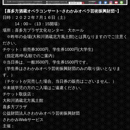
【喜多方酒蔵オペラコンサート~さわかみオペラ芸術振興財団~】
日時：２０２２年７月１６日（土）
14：00～（13：15開場）
場所：喜多方プラザ文化センター 大ホール
※昨年の会場(大和川酒蔵北方風土館)とは異なりますのでご注意く
ださい。
チケット：前売券3000円、学生券1000円(大学生)
（指定席/申込順でのご案内）
※当日券は、一般3500円、学生券1500円です。
（学生券はさわかみオペラ芸術振興財団のみの取り扱いとなりま
す。）
（チケットが完売した場合、当日券の販売はございません。）
※未就学児の方のご入場はご遠慮ください。
チケット取扱店：
大和川酒蔵北方風土館
喜多方プラザ
公益財団法人さわかみオペラ芸術振興財団
さわかみWebサービス
主催：