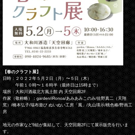
【春のクラフト展】
日時：２０２２年５月２日（月）〜５日（木）
午前１０時〜１６時半（最終日は15時まで）
場所：大和川酒蔵北方風土館 内 天空回廊2F
作家（敬称略）：garden/iRonoa/あみあみこのみ/佐野真二（天翔
窯）/橋本弘子/瑞布遊び ぬいぬい工房「風」/丸山瑛示/桃色椿/野画工
房
地元の作家など9組が集結して、天空回廊2Fにて展示販売を行いま
す。