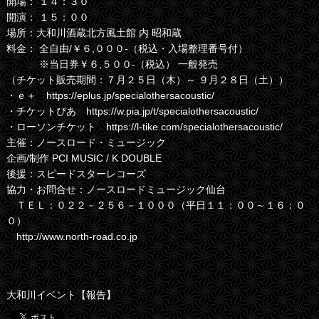
開場： １４：３０
開演： １５：００
場所：大和川酒蔵北方風土館 内 昭和蔵
料金： 全自由/￥６,０００-（税込・入場整理番号付）
※当日券￥６,５００-（税込） 一般発売
（チケット販売期間：７月２５日（木）～ ９月２８日（土））
・ｅ＋ https://eplus.jp/specialothersacoustic/
・チケットぴあ https://w.pia.jp/t/specialothersacoustic/
・ローソンチケット https://l-tike.com/specialothersacoustic/
主催：ノースロード・ミュージック
企画/制作 PCI MUSIC / K DOUBLE
後援：スピードスターレコーズ
協力・お問合せ：ノースロードミュージック仙台
ＴＥＬ：０２２－２５６－１０００（平日１１：００～１６：０
０）
http://www.north-road.co.jp
大和川イベント【報告】