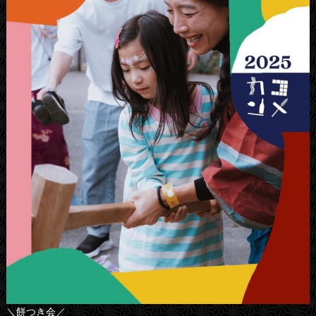
＼餅つき会／