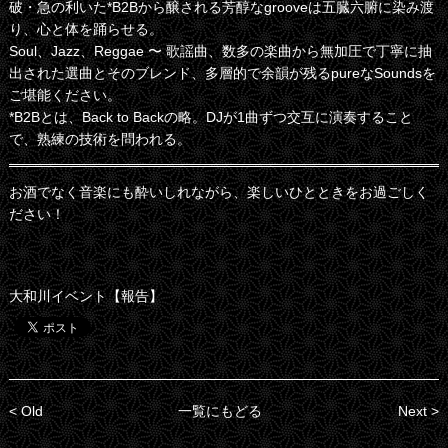
破・急の利いた*B2Bから醸される芳醇なgrooveは五臓六腑に染み渡
り、心と体を踊らせる。
Soul、Jazz、Reggae 〜 歌謡曲、数多の楽曲から無加圧で丁寧に抽
出された選曲とそのブレンド、多層的で余韻が残るpureなSoundsを
ご堪能ください。
*B2Bとは、Back to Backの略。DJが1曲ずつ交互に演奏すること
で、熟練の技術を問われる。
お酒でなく音楽にも酔いしれながら、楽しいひとときをお過ごしく
ださい！
大和川イベント【報告】
< Old
一覧にもどる
Next >