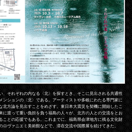
い、それぞれの内なる〈北〉を探すとき、そこに見出される共通性
メンションの〈北〉である。アーティストや多岐にわたる専門家に
な北方論を見出すことをめざす。東日本大震災を契機に開始したこ
来に渡って重い負担を負う福島の人々が、北方の人との交流をとお
ることの応援でもある。これまでに、福島県会津地方に残る文化財
のロヴァニエミ美術館などで、滞在交流や国際展を続けてきた。