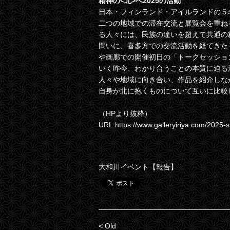
精神の<北>へ2025の活動
日本・フィンランド・アイルランドの５名のア
二つの地域での滞在交流と展覧会を重ね
る人々には、民族の違いを超えて共通の
問いに、喜多方での交流活動を経てきた
や画廊での開催初日の「トークセッショ
いく昨今、わかり合うことの本質に迫る
人々や地域に向き合い、作品を紹介しな
自身が北に抱くものについて互いに比較
（HPより抜粋）
URL:
https://www.galleryiriya.com/2025-sp
大和川イベント【報告】
< Old