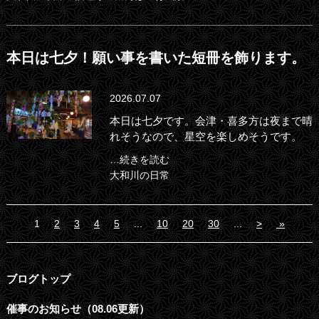
本日は七夕！願い事を書いた短冊を飾ります。
2026.07.07
本日は七夕です。会津・喜多方は夜まで晴
れそうなので、星空を楽しめそうです。
…続きを読む
大和川の日常
1
2
3
4
5
...
10
20
30
...
>
»
ブログトップ
催事のお知らせ（08.06更新）