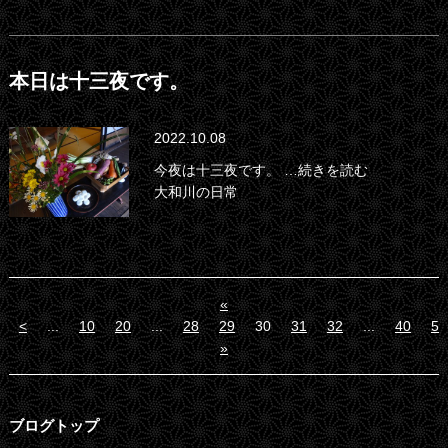
本日は十三夜です。
2022.10.08
今夜は十三夜です。
…続きを読む
大和川の日常
«
<
...
10
20
...
28
29
30
31
32
...
40
50
»
ブログトップ